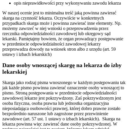
opis nieprawidłowości przy wykonywaniu zawodu lekarza
W naszej ocenie jest to minimalna treść jaką powinna zawierać
skarga na czynność lekarza. Oczywiście w konkretnych
przypadkach skarga może i powinna zawierać inne elementy. Np.
możemy zawrzeć w niej wnioski o przeprowadzenia przez
rzecznika odpowiedzialności zawodowej lub okręgowy sąd
lekarski. Pamiętajmy bowiem, że organ prowadzący postępowanie
w przedmiocie odpowiedzialności zawodowej lekarzy
przeprowadza dowody na wniosek stron albo z urzędu (art. 59
ustawy i izbach lekarskich)
Dane osoby wnoszącej skargę na lekarza do izby
lekarskiej
Skarga jako rodzaj pisma wnoszonego w każdym postępowaniu tak
jak każde pismo powinna zawierać oznaczenie osoby wnoszącej to
pismo. Stroną postępowania w przedmiocie odpowiedzialności
zawodowej lekarze jest pokrzywdzony. Zaś pokrzywdzonym jest
osoba fizyczna, osoba prawna lub jednostka organizacyjna
nieposiadająca osobowości prawnej, której dobro prawne zostało
bezpośrednio naruszone lub zagrożone przez przewinienie
zawodowe (art. 57 ust. 1 ustawy o izbach lekarskich). Skarga na
lekarza powinna więc zawierać dane osoby pokrzywdzonej. W