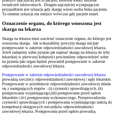
praktyce najczęściej jest to pacjent, któremu lekarz udzielał
świadczeń zdrowotnych. Drugim najczęściej występującym
przypadkiem jest sytuacja gdy skargę wnosi osoba biska pacjenta.
Ta ostatnia sytuacja ma miejsce wówczas gdy pacjent zmarł.
Oznaczenie organu, do którego wnoszona jest
skarga na lekarza
Skarga na lekarza musi zawierać oznaczenie organu, do którego jest
wnoszona skarga. Jak wskazaliśmy powyżej skarga inicjuje
postępowanie w zakresie odpowiedzialności zawodowej lekarza.
Jeżeli zadajemy sobie pytanie jak napisać skargę na lekarza do izby
lekarskiej w pierwszej kolejności powinniśmy odpowiedzieć sobie
na pytania jaki organ będzie prowadził postępowanie w zakresie
odpowiedzialności zawodowej lekarza.
Postępowanie w zakresie odpowiedzialności zawodowej lekarza
prowadzą rzecznicy odpowiedzialności zawodowej i sądy lekarskie.
Postępowanie w przedmiocie odpowiedzialności zawodowej składa
się z następujących etapów : (i) czynności sprawdzających, (ii)
postępowania wyjaśniającego,(iii) postępowania przed sądem
lekarskim i (iv) postępowania wykonawczego. Przeprowadzenia
czynności sprawdzających i postępowania wyjaśniającego należą do
kompetencji okręgowych rzeczników odpowiedzialności
zawodowej lekarza. Postępowania przed sądem prowadzą