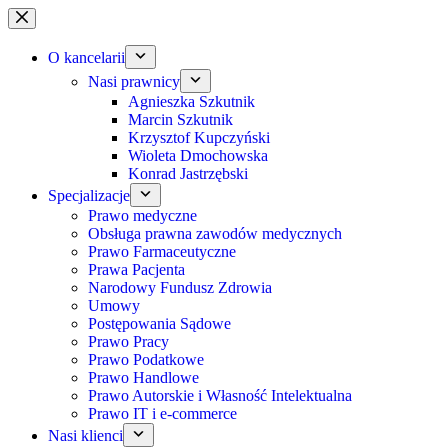
Przejdź
do
treści
O kancelarii
Nasi prawnicy
Agnieszka Szkutnik
Marcin Szkutnik
Krzysztof Kupczyński
Wioleta Dmochowska
Konrad Jastrzębski
Specjalizacje
Prawo medyczne
Obsługa prawna zawodów medycznych
Prawo Farmaceutyczne
Prawa Pacjenta
Narodowy Fundusz Zdrowia
Umowy
Postępowania Sądowe
Prawo Pracy
Prawo Podatkowe
Prawo Handlowe
Prawo Autorskie i Własność Intelektualna
Prawo IT i e-commerce
Nasi klienci