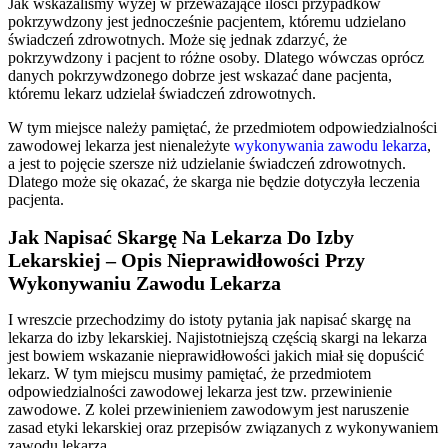
Jak wskazaliśmy wyżej w przeważające ilości przypadków
pokrzywdzony jest jednocześnie pacjentem, któremu udzielano
świadczeń zdrowotnych. Może się jednak zdarzyć, że
pokrzywdzony i pacjent to różne osoby. Dlatego wówczas oprócz
danych pokrzywdzonego dobrze jest wskazać dane pacjenta,
któremu lekarz udzielał świadczeń zdrowotnych.
W tym miejsce należy pamiętać, że przedmiotem odpowiedzialności
zawodowej lekarza jest nienależyte
wykonywania zawodu lekarza
,
a jest to pojęcie szersze niż udzielanie świadczeń zdrowotnych.
Dlatego może się okazać, że skarga nie będzie dotyczyła leczenia
pacjenta.
Jak Napisać Skargę Na Lekarza Do Izby
Lekarskiej – Opis Nieprawidłowości Przy
Wykonywaniu Zawodu Lekarza
I wreszcie przechodzimy do istoty pytania jak napisać skargę na
lekarza do izby lekarskiej. Najistotniejszą częścią skargi na lekarza
jest bowiem wskazanie nieprawidłowości jakich miał się dopuścić
lekarz. W tym miejscu musimy pamiętać, że przedmiotem
odpowiedzialności zawodowej lekarza jest tzw. przewinienie
zawodowe. Z kolei przewinieniem zawodowym jest naruszenie
zasad etyki lekarskiej oraz przepisów związanych z wykonywaniem
zawodu lekarza.