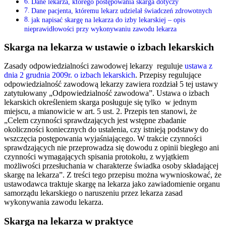
Dane lekarza, którego postępowania skarga dotyczy
Dane pacjenta, któremu lekarz udzielał świadczeń zdrowotnych
jak napisać skargę na lekarza do izby lekarskiej – opis
nieprawidłowości przy wykonywaniu zawodu lekarza
Skarga na lekarza w ustawie o izbach lekarskich
Zasady odpowiedzialności zawodowej lekarzy reguluje
ustawa z
dnia 2 grudnia 2009r. o izbach lekarskich
. Przepisy regulujące
odpowiedzialność zawodową lekarzy zawiera rozdział 5 tej ustawy
zatytułowany „Odpowiedzialność zawodowa”. Ustawa o izbach
lekarskich określeniem skarga posługuje się tylko w jednym
miejscu, a mianowicie w art. 5 ust. 2. Przepis ten stanowi, że
„Celem czynności sprawdzających jest wstępne zbadanie
okoliczności koniecznych do ustalenia, czy istnieją podstawy do
wszczęcia postępowania wyjaśniającego. W trakcie czynności
sprawdzających nie przeprowadza się dowodu z opinii biegłego ani
czynności wymagających spisania protokołu, z wyjątkiem
możliwości przesłuchania w charakterze świadka osoby składającej
skargę na lekarza”. Z treści tego przepisu można wywnioskować, że
ustawodawca traktuje skargę na lekarza jako zawiadomienie organu
samorządu lekarskiego o naruszeniu przez lekarza zasad
wykonywania zawodu lekarza.
Skarga na lekarza w praktyce