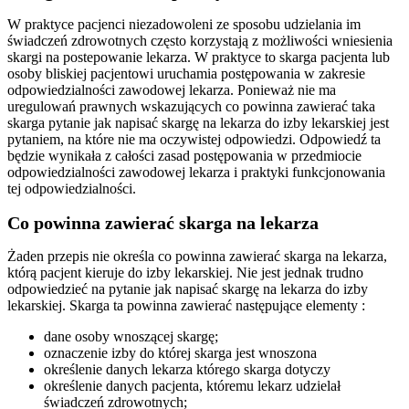
W praktyce pacjenci niezadowoleni ze sposobu udzielania im
świadczeń zdrowotnych często korzystają z możliwości wniesienia
skargi na postepowanie lekarza. W praktyce to skarga pacjenta lub
osoby bliskiej pacjentowi uruchamia postępowania w zakresie
odpowiedzialności zawodowej lekarza. Ponieważ nie ma
uregulowań prawnych wskazujących co powinna zawierać taka
skarga pytanie jak napisać skargę na lekarza do izby lekarskiej jest
pytaniem, na które nie ma oczywistej odpowiedzi. Odpowiedź ta
będzie wynikała z całości zasad postępowania w przedmiocie
odpowiedzialności zawodowej lekarza i praktyki funkcjonowania
tej odpowiedzialności.
Co powinna zawierać skarga na lekarza
Żaden przepis nie określa co powinna zawierać skarga na lekarza,
którą pacjent kieruje do izby lekarskiej. Nie jest jednak trudno
odpowiedzieć na pytanie jak napisać skargę na lekarza do izby
lekarskiej. Skarga ta powinna zawierać następujące elementy :
dane osoby wnoszącej skargę;
oznaczenie izby do której skarga jest wnoszona
określenie danych lekarza którego skarga dotyczy
określenie danych pacjenta, któremu lekarz udzielał
świadczeń zdrowotnych;