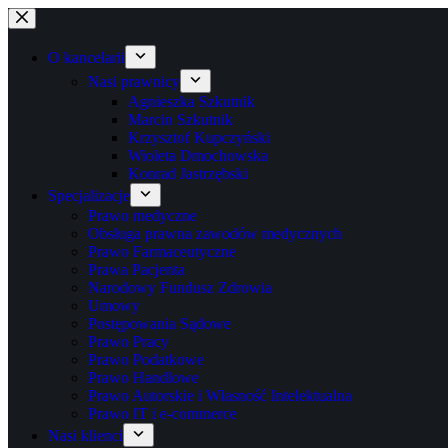
Przejdź
do
treści
O kancelarii
Nasi prawnicy
Agnieszka Szkutnik
Marcin Szkutnik
Krzysztof Kupczyński
Wioleta Dmochowska
Konrad Jastrzębski
Specjalizacje
Prawo medyczne
Obsługa prawna zawodów medycznych
Prawo Farmaceutyczne
Prawa Pacjenta
Narodowy Fundusz Zdrowia
Umowy
Postępowania Sądowe
Prawo Pracy
Prawo Podatkowe
Prawo Handlowe
Prawo Autorskie i Własność Intelektualna
Prawo IT i e-commerce
Nasi klienci