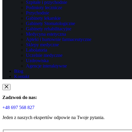
Szpitale i przychodnie
Podmioty lecznicze
Przychodnie
Gabinety lekarskie
Gabinety Stomatologiczne
Gabinety rehabilitacyjne
Medycyna estetyczna
Apteki i hurtownie farmaceutyczne
Sklepy medyczne
Labolatoria
Uczelnie medyczne
Uzdrowiska
Agencje interaktywne
Blog
Kontakt
Zadzwoń do nas:
+48 697 568 827
Jeden z naszych ekspertów odpowie na Twoje pytania.