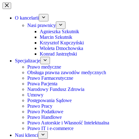
Przejdź
do
treści
O kancelarii
Nasi prawnicy
Agnieszka Szkutnik
Marcin Szkutnik
Krzysztof Kupczyński
Wioleta Dmochowska
Konrad Jastrzębski
Specjalizacje
Prawo medyczne
Obsługa prawna zawodów medycznych
Prawo Farmaceutyczne
Prawa Pacjenta
Narodowy Fundusz Zdrowia
Umowy
Postępowania Sądowe
Prawo Pracy
Prawo Podatkowe
Prawo Handlowe
Prawo Autorskie i Własność Intelektualna
Prawo IT i e-commerce
Nasi klienci